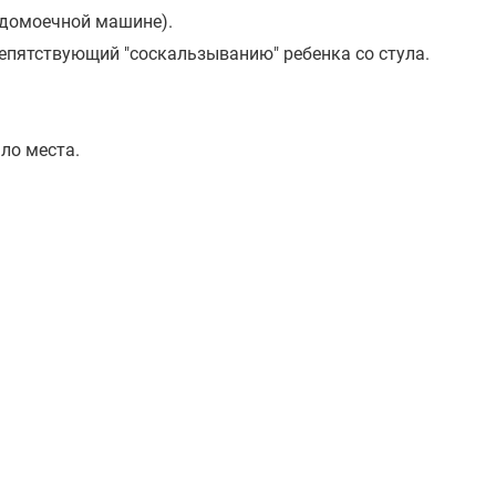
удомоечной машине).
епятствующий "соскальзыванию" ребенка со стула.
ло места.