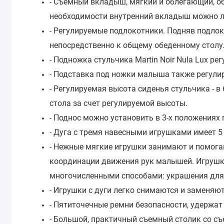
- Съемный вкладыш, мягкий и облегающий, о
необходимости внутренний вкладыш можно ле
- Регулируемые подлокотники. Подняв подло
непосредственно к общему обеденному столу
- Подножка стульчика Martin Noir Nula Lux ре
- Подставка под ножки малыша также регулиру
- Регулируемая высота сиденья стульчика - в
стола за счет регулируемой высоты.
- Поднос можно установить в 3-х положениях 
- Дуга с тремя навесными игрушками имеет 5
- Нежные мягкие игрушки занимают и помога
координации движения рук малышей. Игрушки
многочисленными способами: украшения для р
- Игрушки с дуги легко снимаются и заменяю
- Пятиточечные ремни безопасности, удержат 
- Большой, практичный съемный столик со с