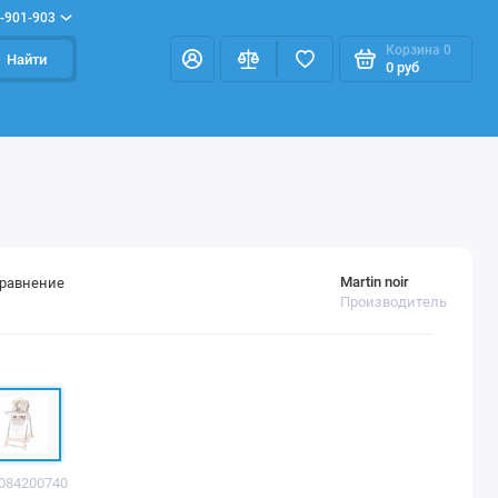
-901-903
Корзина
0
Найти
0 руб
Martin noir
сравнение
Производитель
6084200740