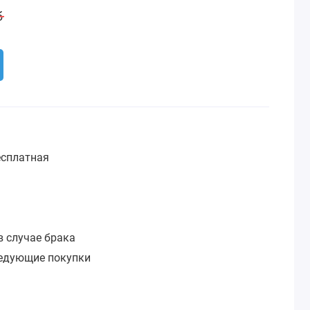
б
сплатная
:
в случае брака
ледующие покупки