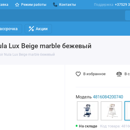
тавка
Режим работы
Контакты
Поддержка
+37529 3
Рассрочка
Акции
ula Lux Beige marble бежевый
ir Nula Lux Beige marble бежевый
В избранное
В 
Модель
4816084200740
На складе
Код товара: 481