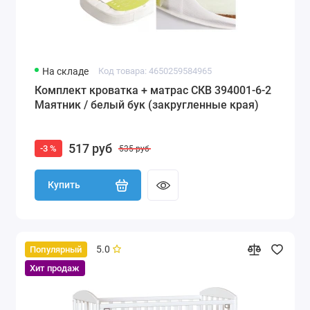
На складе
Код товара: 4650259584965
Комплект кроватка + матрас СКВ 394001-6-2
Маятник / белый бук (закругленные края)
517 руб
-3 %
535 руб
Купить
5.0
Популярный
Хит продаж