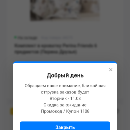
На складе
Код товара: 44275
Комплект в кроватку Perina Friends 6
предметов (Перина Друзья)
×
283 руб
Добрый день
Купить
Обращаем ваше внимание, ближайшая
отгрузка заказов будет
Вторник - 11.08
Скидка за ожидание
Промокод / Купон 1108
Популярный
Закрыть