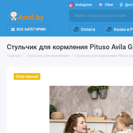
Instagram
Viber
Дос
Оплата
Халва и 
ВСЕ КАТЕГОРИИ
Стульчик для кормления Pituso Avila G
Главная
Стульчик для кормления
Стульчик для кормления Pituso Avi
Популярный