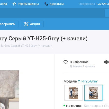
тавка
Режим работы
Контакты
Поддержка
+37529 3
Рассрочка
Акции
rey Серый YT-H25-Grey (+ качели)
la Grey Серый YT-H25-Grey (+ качели)
В избранное
Добавили 1 человек
Модель
YT-H25-Grey
На складе
Код товара: YT-H