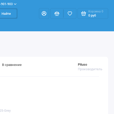
-901-903
Корзина
0
Найти
0 руб
Pituso
В сравнение
Производитель
25-Grey