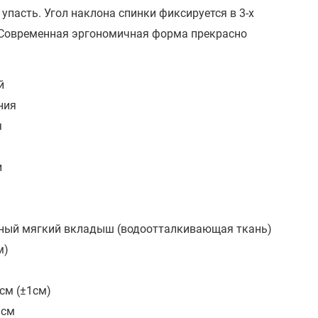
упасть. Угол наклона спинки фиксируется в 3-х
. Современная эргономичная форма прекрасно
й
ния
я
и
ный мягкий вкладыш (водоотталкивающая ткань)
м)
см (±1см)
 см