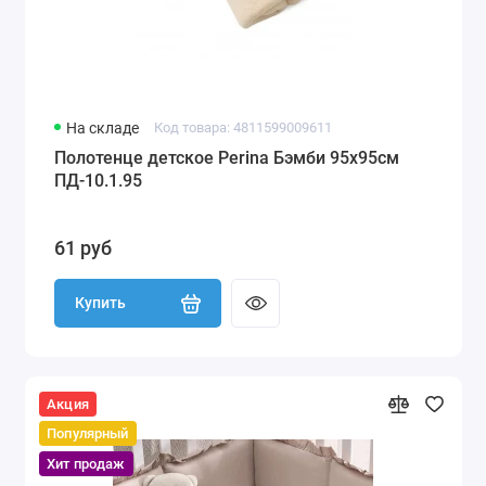
На складе
Код товара: 4811599009611
Полотенце детское Perina Бэмби 95х95см
ПД-10.1.95
61 руб
Купить
Акция
Популярный
Хит продаж