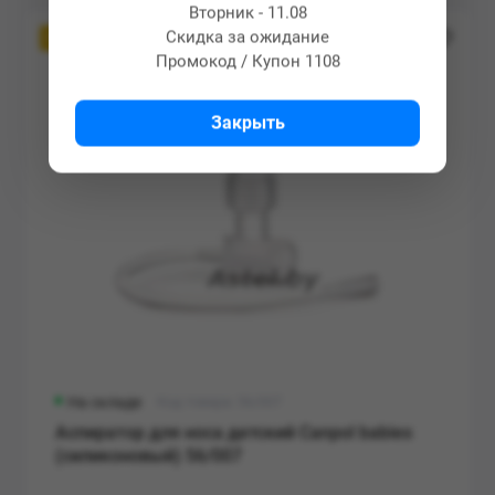
Вторник - 11.08
Скидка за ожидание
Популярный
Промокод / Купон 1108
Закрыть
На складе
Код товара: 56/007
Аспиратор для носа детский Canpol babies
(силиконовый) 56/007