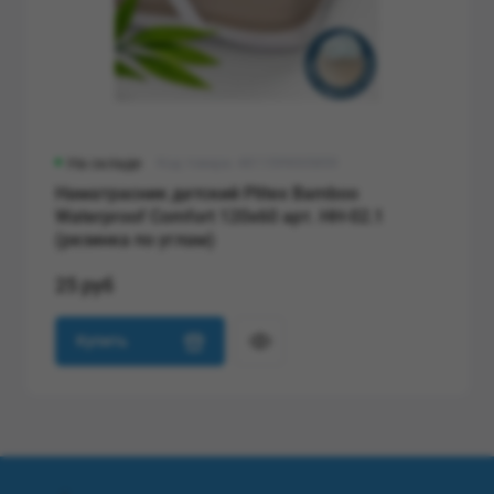
На складе
Код товара: 4811599005859
Наматрасник детский Plitex Bamboo
Waterproof Comfort 120х60 арт. НН-02.1
(резинка по углам)
25 руб
Купить