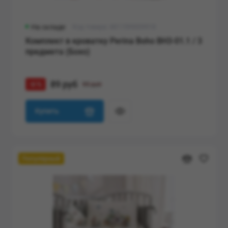
На складе
Код товара: 4811599009918
Комплект в кроватку Perina Boho BH3-01.1 / 3
предмета (Бохо)
89 руб
-6 %
95 руб
Купить
Популярный