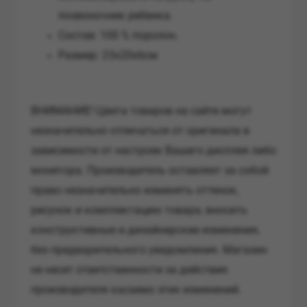
позвоночник ребенка.
Состав: 100 % поролон.
Размер: 23х20х6см
ВНИМАНИЕ!
Цвета товаров на сайте могут
незначительно отличаться от оригинала в
зависимости от настроек Вашего дисплея либо
монитора.
Производитель оставляет за собой
право незначительно изменять оттенок,
рисунок и комплектацию товара, вносить
конструктивные и дизайнерские изменения,
без предварительного уведомления.
Магазин
не несет ответственности за действия
производителя касаемо этих изменений.