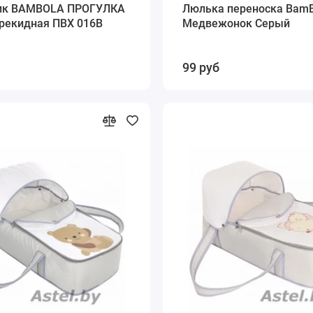
ик BAMBOLA ПРОГУЛКА
Люлька переноска BamB
ерекидная ПВХ 016B
Медвежонок Серый
99 руб