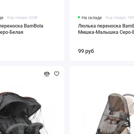
де
Код товара: 6238
На складе
Код товара: 76
переноска BamBola
Люлька переноска BamB
еро-Белая
Мишка-Малышка Серо-
99 руб