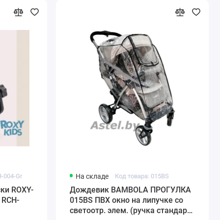
H-004-Gr
На складе
Код товара: 015ВS
ки ROXY-
Дождевик BAMBOLA ПРОГУЛКА
 RCH-
015ВS ПВХ окно на липучке со
светоотр. элем. (ручка стандарт,