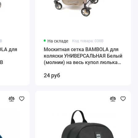
5В
На складе
Код товара: 038B
OLA для
Москитная сетка BAMBOLA для
коляски УНИВЕРСАЛЬНАЯ Белый
5В
(молнии) на весь купол люлька/
прогулка 038B
24 руб