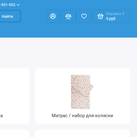
-901-903
Корзина
0
Найти
0 руб
ка
Матрас / набор для коляски