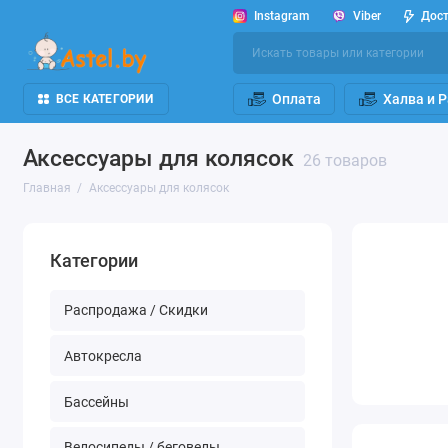
Instagram
Viber
Дос
Оплата
Халва и 
ВСЕ КАТЕГОРИИ
Аксесcуары для колясок
26 товаров
Главная
Аксесcуары для колясок
Категории
Распродажа / Скидки
Автокресла
Бассейны
Велосипеды / беговелы