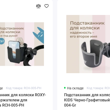
де
Код товара: RCH-005-PH
На складе
Код товара: RC
нник для коляски ROXY-
Подстаканник для коляс
держателем для
KIDS Черно-Графитовый
а RCH-005-PH
004-Gr