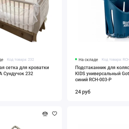
де
Код товара: 232
На складе
Код товара: RC
я сетка для кроватки
Подстаканник для коляс
 Сундучок 232
KIDS универсальный Got
синий RCH-003-P
24 руб