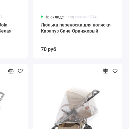
93
На складе
Код товара: 0274
ola
Люлька переноска для коляски
Белая
Карапуз Сине-Оранжевый
70 руб