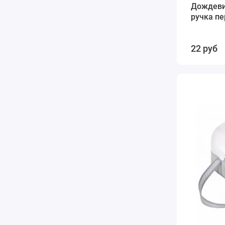
Дождев
ручка п
22 руб