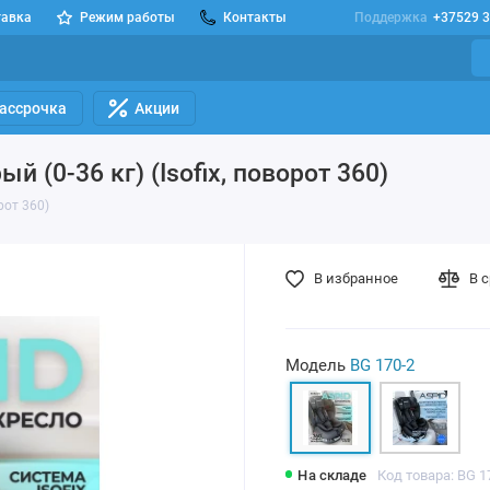
тавка
Режим работы
Контакты
Поддержка
+37529 3
Рассрочка
Акции
 (0-36 кг) (Isofix, поворот 360)
рот 360)
В избранное
В 
Модель
BG 170-2
На складе
Код товара: BG 1