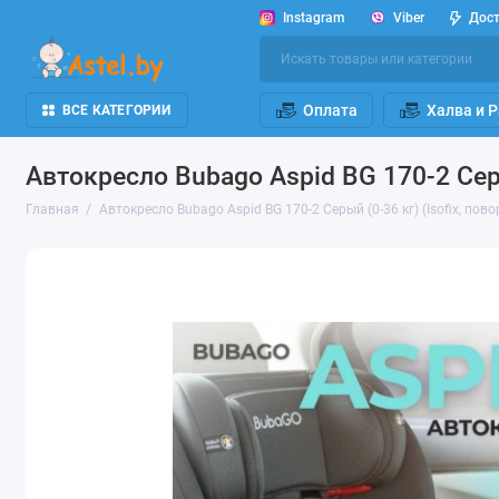
Instagram
Viber
Дос
Оплата
Халва и 
ВСЕ КАТЕГОРИИ
Автокресло Bubago Aspid BG 170-2 Серый
Главная
Автокресло Bubago Aspid BG 170-2 Серый (0-36 кг) (Isofix, пово