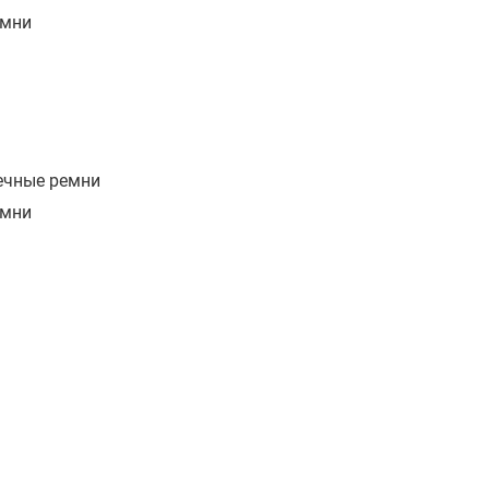
емни
чечные ремни
емни