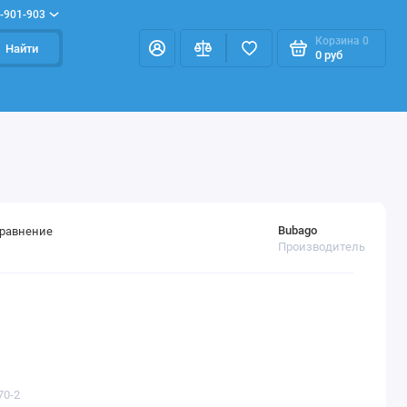
-901-903
Корзина
0
Найти
0 руб
Bubago
сравнение
Производитель
70-2