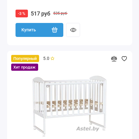
517 руб
-3 %
535 руб
Купить
5.0
Популярный
Хит продаж