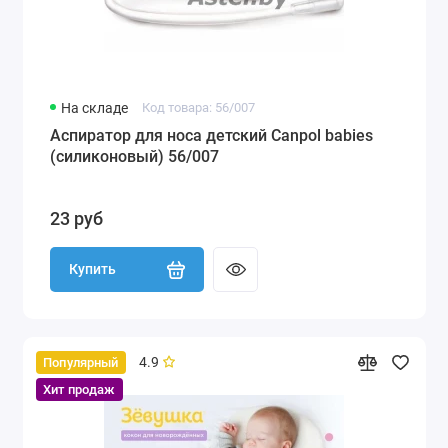
На складе
Код товара: 56/007
Аспиратор для носа детский Canpol babies
(силиконовый) 56/007
23 руб
Купить
4.9
Популярный
Хит продаж