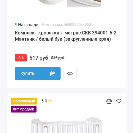
На складе
Код товара: 4650259584965
Комплект кроватка + матрас СКВ 394001-6-2
Маятник / белый бук (закругленные края)
517 руб
-3 %
535 руб
Купить
5.0
Популярный
Хит продаж