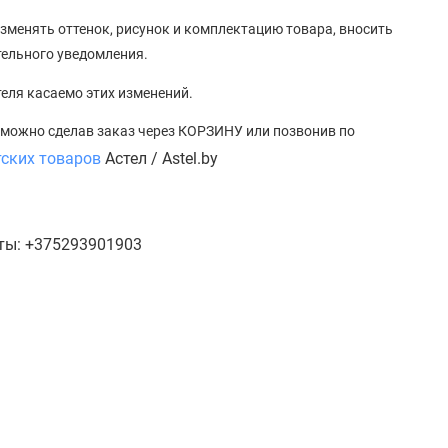
зменять оттенок, рисунок
и
комплектацию товара, вносить
тельного уведомления.
теля касаемо этих изменений.
, можно сделав заказ через КОРЗИНУ или позвонив по
тских товаров
Астел / Astel.by
кты: +375293901903