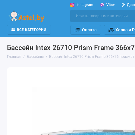
Instagram
Viber
Дос
Оплата
Халва и 
ВСЕ КАТЕГОРИИ
Бассейн Intex 26710 Prism Frame 366
Главная
Бассейны
Бассейн Intex 26710 Prism Frame 366x76 призма