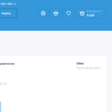
-901-903
Корзина
0
Найти
0 руб
Intex
сравнение
Производитель
26710