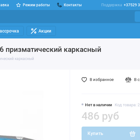
тавка
Режим работы
Контакты
Поддержка
+37529 3
Рассрочка
Акции
x76 призматический каркасный
тический каркасный
В избранное
В 
Нет в наличии
Код товара: 
486 руб
Купить