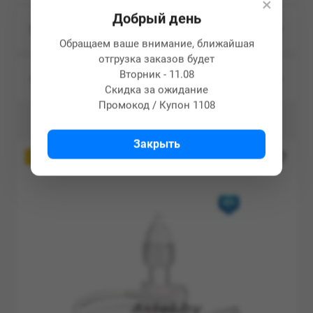
×
Добрый день
Вопросы и ответы
0
Обращаем ваше внимание, ближайшая
отгрузка заказов будет
Вторник - 11.08
СТОИМОСТЬ ДОСТАВКИ
Скидка за ожидание
Промокод / Купон 1108
Закрыть
Популярный