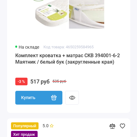
На складе
Код товара: 4650259584965
Комплект кроватка + матрас СКВ 394001-6-2
Маятник / белый бук (закругленные края)
517 руб
-3 %
535 руб
Купить
5.0
Популярный
Хит продаж