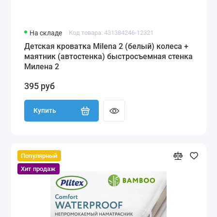
На складе
Код товара: 431384246-12321
Детская кроватка Milena 2 (белый) колеса +
маятник (автостенка) быстросъемная стенка
Милена 2
395 руб
Купить
Популярный
Хит продаж