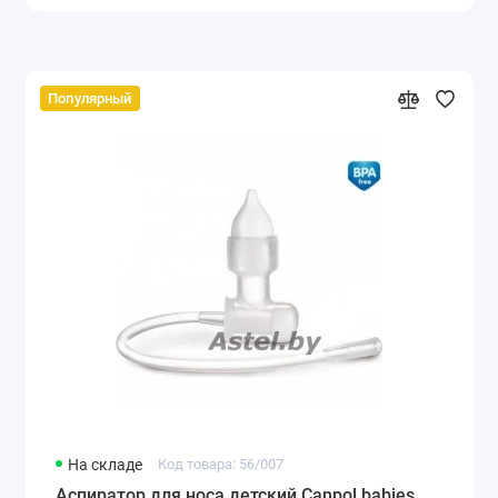
Популярный
На складе
Код товара: 56/007
Аспиратор для носа детский Canpol babies