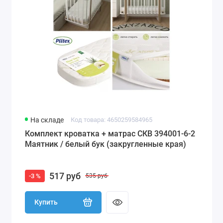
На складе
Код товара: 4650259584965
Комплект кроватка + матрас СКВ 394001-6-2
Маятник / белый бук (закругленные края)
517 руб
-3 %
535 руб
Купить