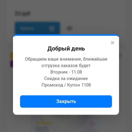
23 руб
Купить
×
Добрый день
4.9
Популярный
Обращаем ваше внимание, ближайшая
Хит продаж
отгрузка заказов будет
Вторник - 11.08
Скидка за ожидание
Промокод / Купон 1108
Закрыть