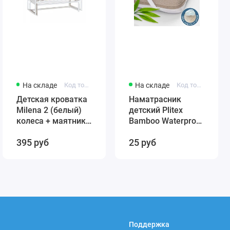
На складе
Код товара: 431384246-12321
На складе
Код товара: 4811599005859
Детская кроватка
Наматрасник
Milena 2 (белый)
детский Plitex
колеса + маятник
Bamboo Waterproof
(автостенка)
Comfort 120х60
395 руб
25 руб
быстросъемная
арт. НН-02.1
стенка Милена 2
(резинка по углам)
Поддержка