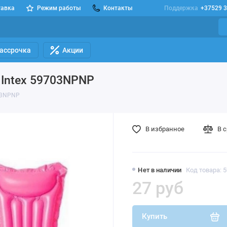
тавка
Режим работы
Контакты
Поддержка
+37529 3
Рассрочка
Акции
 Intex 59703NPNP
703NPNP
В избранное
В 
Нет в наличии
Код товара: 
27 руб
Купить