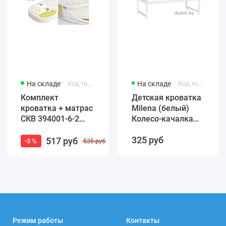
На складе
Код товара: 4650259584965
На складе
Код товара: F002-01
Комплект
Детская кроватка
кроватка + матрас
Milena (белый)
СКВ 394001-6-2
Колесо-качалка
Маятник / белый
(автостенка)
325 руб
бук (закругленные
быстросъемная
517 руб
-3 %
535 руб
края)
стенка Милена
Режим работы
Контакты