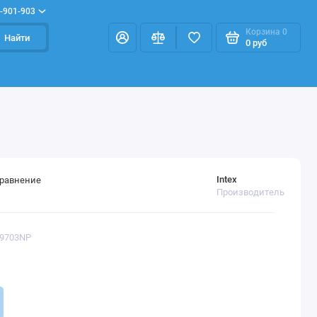
-901-903
Корзина
0
Найти
0 руб
Intex
сравнение
Производитель
59703NP