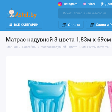
Instagram
Viber
Дос
Оплата
Халва и 
ВСЕ КАТЕГОРИИ
Матрас надувной 3 цвета 1,83м x 69см
Главная
Бассейны
Матрас надувной 3 цвета 1,83м x 69см Intex 59