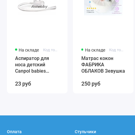
На складе
Код товара: 56/007
На складе
Код товара: 0001
Аспиратор для
Матрас кокон
носа детский
ФАБРИКА
Canpol babies
ОБЛАКОВ Зевушка
(силиконовый)
23 руб
250 руб
56/007
Оплата
Стульчики