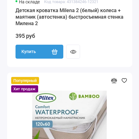
На складе
Код товара: 431384246-12321
Детская кроватка Milena 2 (белый) колеса +
маятник (автостенка) быстросъемная стенка
Милена 2
395 руб
Купить
Популярный
Хит продаж