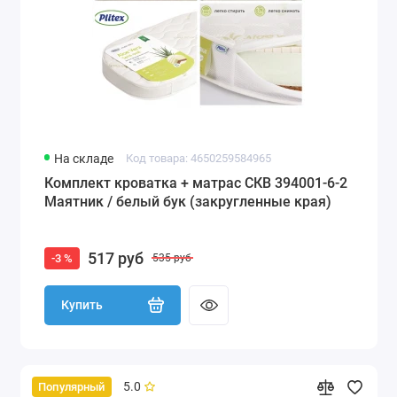
На складе
Код товара: 4650259584965
Комплект кроватка + матрас СКВ 394001-6-2
Маятник / белый бук (закругленные края)
517 руб
-3 %
535 руб
Купить
5.0
Популярный