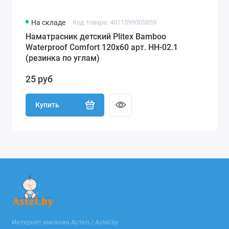
На складе
Код товара: 4811599005859
Наматрасник детский Plitex Bamboo
Waterproof Comfort 120х60 арт. НН-02.1
(резинка по углам)
25 руб
Купить
Интернет магазин Астел / Astel.by