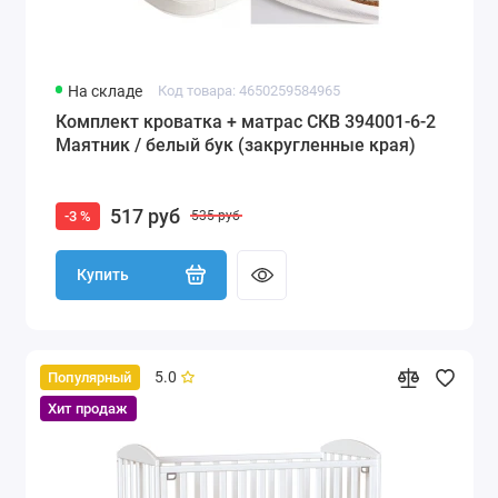
На складе
Код товара: 4650259584965
Комплект кроватка + матрас СКВ 394001-6-2
Маятник / белый бук (закругленные края)
517 руб
-3 %
535 руб
Купить
5.0
Популярный
Хит продаж