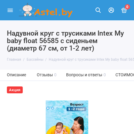
0
Надувной круг с трусиками Intex My
baby float 56585 с сиденьем
(диаметр 67 см, от 1-2 лет)
Главная
Бассейны
Надувной круг с трусиками Intex My baby float 565
Описание
Отзывы
0
Вопросы и ответы
0
СТОИМО
Акция