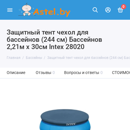
0
Защитный тент чехол для
бассейнов (244 см) Бассейнов
2,21м x 30см Intex 28020
Главная
Бассейны
Защитный тент чехол для бассейнов (244 см) Бас
Описание
Отзывы
0
Вопросы и ответы
0
СТОИМО