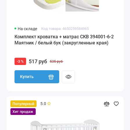
На складе
Код товара: 4650259584965
Комплект кроватка + матрас СКВ 394001-6-2
Маятник / белый бук (закругленные края)
517 руб
-3 %
535 руб
Купить
5.0
Популярный
Хит продаж