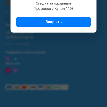
Скидка за ожидание
Промокод / Купон 1108
Интернет магазин Астел / Astel.by
Закрыть
Поддержка
+37529 3-901-903
+37529 577-88-64
Пн-Пт: 9.00-18.00
Поддержка в мессенджере
Мы в сети