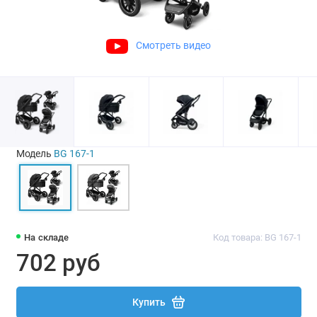
Смотреть видео
Модель
BG 167-1
На складе
Код товара: BG 167-1
702 руб
Купить