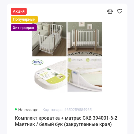
Акция
Популярный
Хит продаж
На складе
Код товара: 4650259584965
Комплект кроватка + матрас СКВ 394001-6-2
Маятник / белый бук (закругленные края)