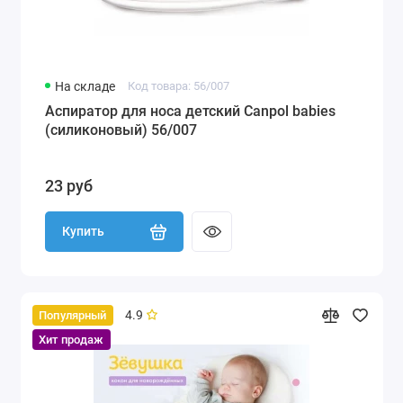
На складе
Код товара: 56/007
Аспиратор для носа детский Canpol babies
(силиконовый) 56/007
23 руб
Купить
4.9
Популярный
Хит продаж