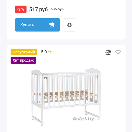
517 руб
-3 %
535 руб
Купить
5.0
Популярный
Хит продаж