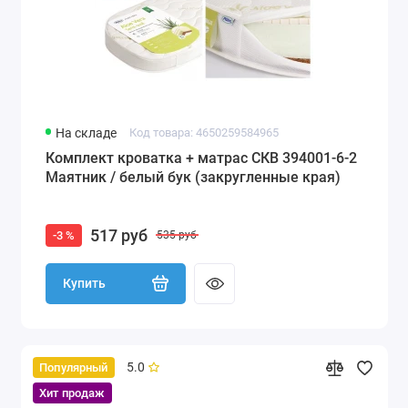
На складе
Код товара: 4650259584965
Комплект кроватка + матрас СКВ 394001-6-2
Маятник / белый бук (закругленные края)
517 руб
-3 %
535 руб
Купить
5.0
Популярный
Хит продаж