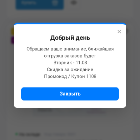
Купить
×
4.9
Популярный
Добрый день
Хит продаж
Обращаем ваше внимание, ближайшая
отгрузка заказов будет
Вторник - 11.08
Скидка за ожидание
Промокод / Купон 1108
Закрыть
На складе
Код товара: 0001