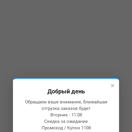
×
Добрый день
Обращаем ваше внимание, ближайшая
отгрузка заказов будет
Вторник - 11.08
Скидка за ожидание
Промокод / Купон 1108