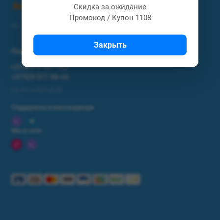
Скидка за ожидание
Промокод / Купон 1108
Интернет магазин Астел / Astel.by
Закрыть
Поддержка
+37529 3-901-903
+37529 577-88-64
Пн-Пт: 9.00-18.00
Поддержка в мессенджере
Мы в сети