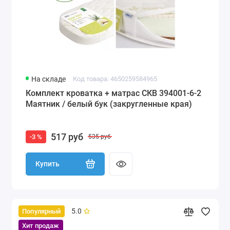
На складе
Код товара: 4650259584965
Комплект кроватка + матрас СКВ 394001-6-2
Маятник / белый бук (закругленные края)
517 руб
-3 %
535 руб
Купить
5.0
Популярный
Хит продаж