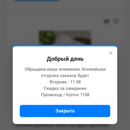
×
Добрый день
Обращаем ваше внимание, ближайшая
отгрузка заказов будет
Вторник - 11.08
Скидка за ожидание
Промокод / Купон 1108
Закрыть
На складе
Код товара: 1010493690
Пеленка фланель 90х60 см Круги цветные