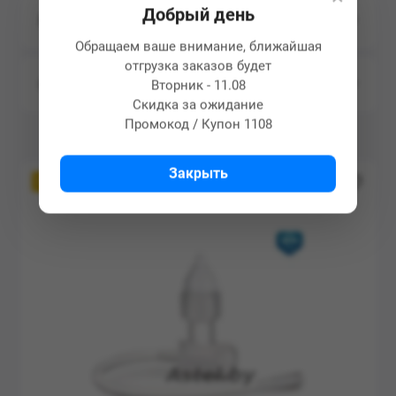
Добрый день
Гарантия
Обращаем ваше внимание, ближайшая
отгрузка заказов будет
СТОИМОСТЬ ДОСТАВКИ
Вторник - 11.08
Скидка за ожидание
Промокод / Купон 1108
Закрыть
Популярный