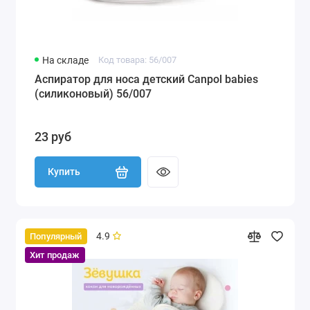
На складе
Код товара: 56/007
Аспиратор для носа детский Canpol babies
(силиконовый) 56/007
23 руб
Купить
4.9
Популярный
Хит продаж