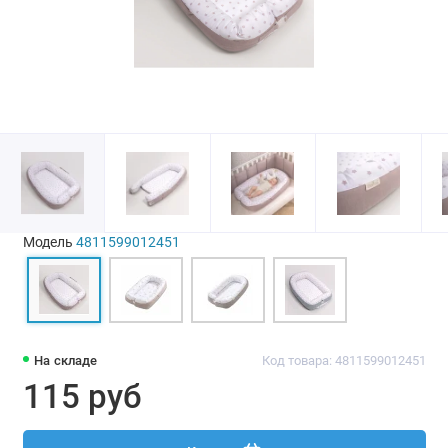
Модель
4811599012451
На складе
Код товара: 4811599012451
115 руб