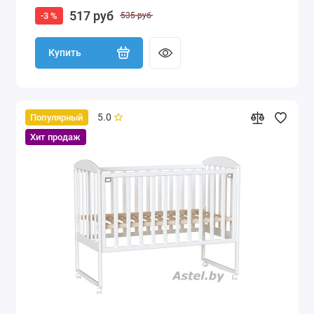
517 руб
-3 %
535 руб
Купить
5.0
Популярный
Хит продаж