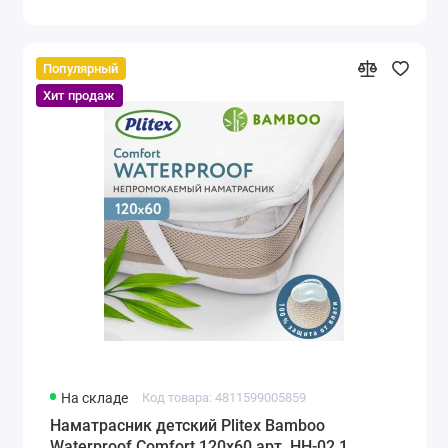
Популярный
Хит продаж
На складе
Код товара: 4811599005859
Наматрасник детский Plitex Bamboo
Waterproof Comfort 120х60 арт. НН-02.1