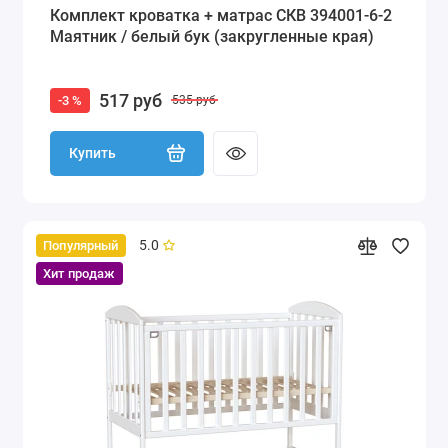
Комплект кроватка + матрас СКВ 394001-6-2
Маятник / белый бук (закругленные края)
517 руб
-3 %
535 руб
Купить
5.0
Популярный
Хит продаж