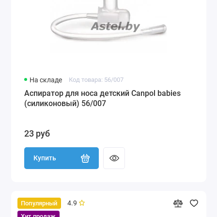
На складе
Код товара: 56/007
Аспиратор для носа детский Canpol babies
(силиконовый) 56/007
23 руб
Купить
4.9
Популярный
Хит продаж