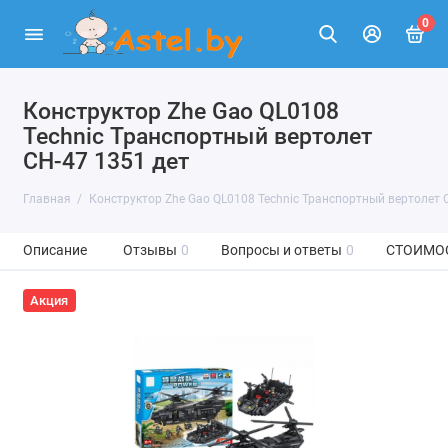
0
Конструктор Zhe Gao QL0108
Technic Транспортный вертолет
СН-47 1351 дет
Главная
Конструктор Zhe Gao QL0108 Technic Транспортный вертолет 
Описание
Отзывы
0
Вопросы и ответы
0
СТОИМО
Акция