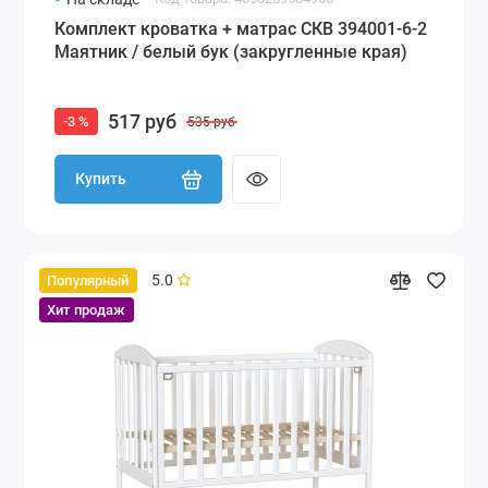
Комплект кроватка + матрас СКВ 394001-6-2
Маятник / белый бук (закругленные края)
517 руб
-3 %
535 руб
Купить
5.0
Популярный
Хит продаж