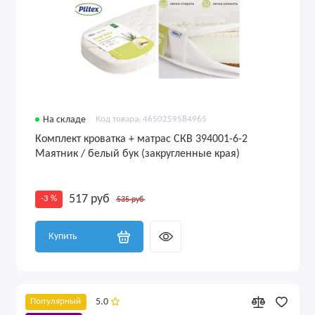
На складе
Код товара: 4650259584965
Комплект кроватка + матрас СКВ 394001-6-2
Маятник / белый бук (закругленные края)
517 руб
-3 %
535 руб
Купить
5.0
Популярный