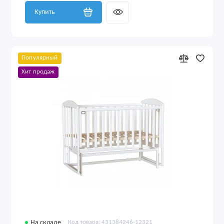
Купить
Популярный
Хит продаж
На складе
Код товара: 431384246-12321