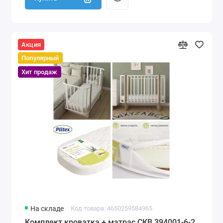
Акция
Популярный
Хит продаж
На складе
Код товара: 4650259584965
Комплект кроватка + матрас СКВ 394001-6-2