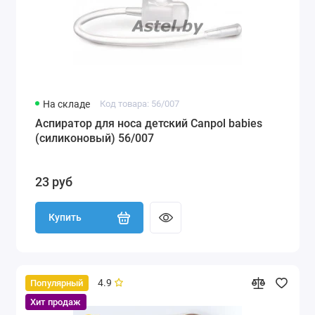
На складе
Код товара: 56/007
Аспиратор для носа детский Canpol babies
(силиконовый) 56/007
23 руб
Купить
4.9
Популярный
Хит продаж