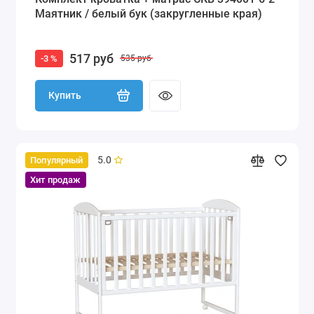
Маятник / белый бук (закругленные края)
517 руб
-3 %
535 руб
Купить
5.0
Популярный
Хит продаж