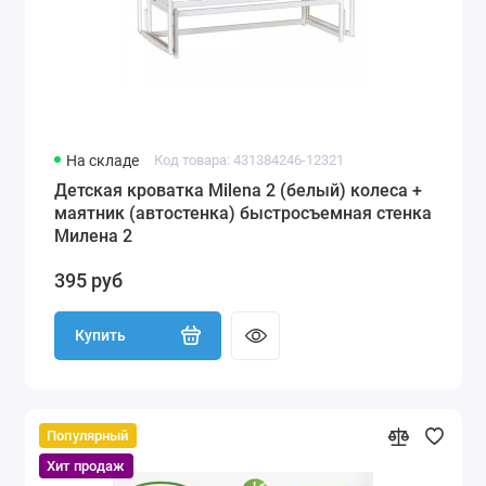
На складе
Код товара: 431384246-12321
Детская кроватка Milena 2 (белый) колеса +
маятник (автостенка) быстросъемная стенка
Милена 2
395 руб
Купить
Популярный
Хит продаж