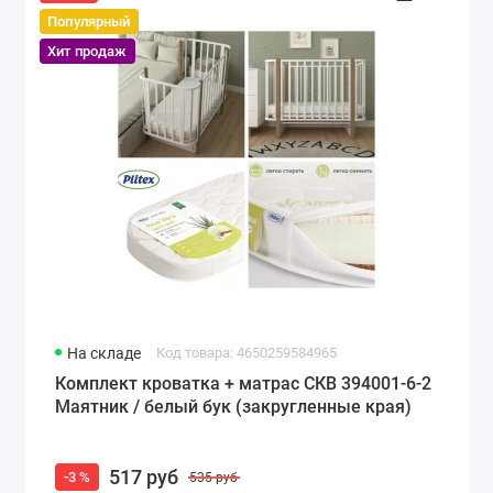
Популярный
Хит продаж
На складе
Код товара: 4650259584965
Комплект кроватка + матрас СКВ 394001-6-2
Маятник / белый бук (закругленные края)
517 руб
-3 %
535 руб