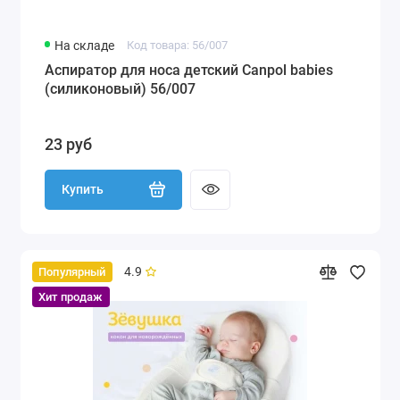
На складе
Код товара: 56/007
Аспиратор для носа детский Canpol babies
(силиконовый) 56/007
23 руб
Купить
4.9
Популярный
Хит продаж