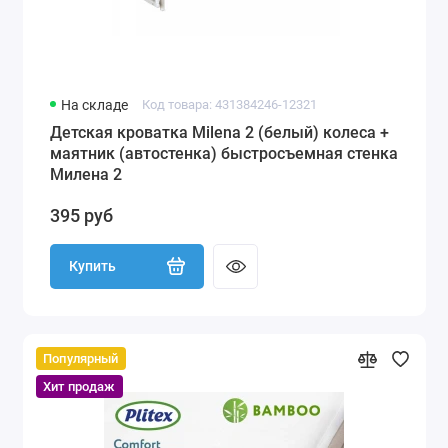
На складе
Код товара: 431384246-12321
Детская кроватка Milena 2 (белый) колеса +
маятник (автостенка) быстросъемная стенка
Милена 2
395 руб
Купить
Популярный
Хит продаж