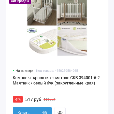
Хит продаж
На складе
Код товара: 4650259584965
Комплект кроватка + матрас СКВ 394001-6-2
Маятник / белый бук (закругленные края)
517 руб
-3 %
535 руб
Купить