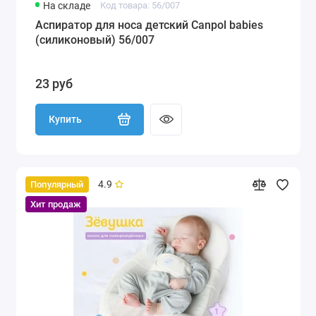
На складе
Код товара: 56/007
Аспиратор для носа детский Canpol babies
(силиконовый) 56/007
23 руб
Купить
4.9
Популярный
Хит продаж