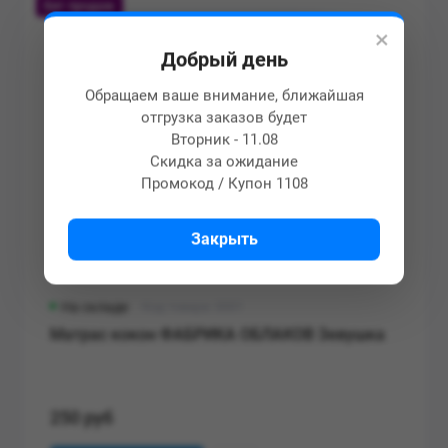
Хит продаж
×
Добрый день
Обращаем ваше внимание, ближайшая
отгрузка заказов будет
Вторник - 11.08
Скидка за ожидание
Промокод / Купон 1108
Закрыть
На складе
Код товара: 0001
Матрас кокон ФАБРИКА ОБЛАКОВ Зевушка
250 руб