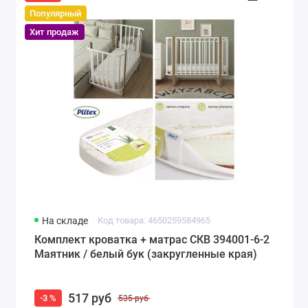
Популярный
Хит продаж
На складе
Код товара: 4650259584965
Комплект кроватка + матрас СКВ 394001-6-2
Маятник / белый бук (закругленные края)
517 руб
-3 %
535 руб