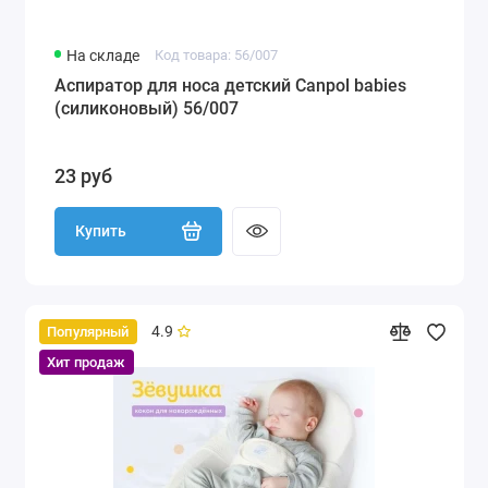
На складе
Код товара: 56/007
Аспиратор для носа детский Canpol babies
(силиконовый) 56/007
23 руб
Купить
4.9
Популярный
Хит продаж