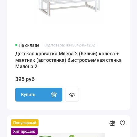
На складе
Код товара: 431384246-12321
Детская кроватка Milena 2 (белый) колеса +
маятник (автостенка) быстросъемная стенка
Милена 2
395 руб
Купить
Популярный
Хит продаж