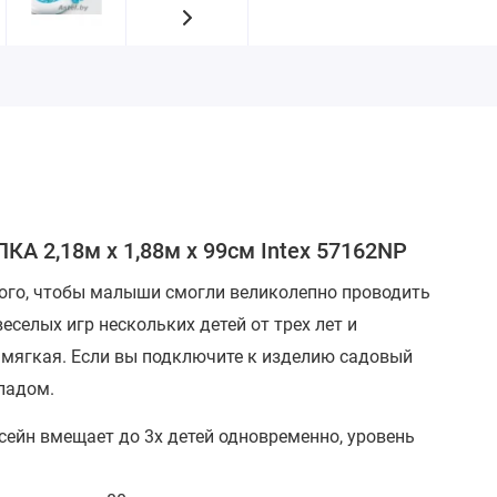
А 2,18м x 1,88м x 99см Intex 57162NP
 того, чтобы малыши смогли великолепно проводить
еселых игр нескольких детей от трех лет и
 мягкая. Если вы подключите к изделию садовый
падом.
ссейн вмещает до 3х детей одновременно, уровень