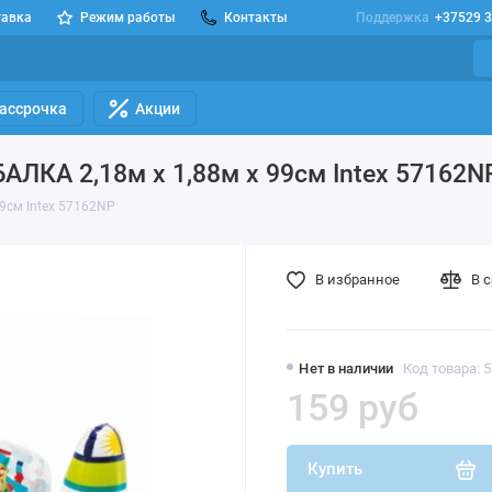
тавка
Режим работы
Контакты
Поддержка
+37529 3
Рассрочка
Акции
ЛКА 2,18м x 1,88м x 99см Intex 57162N
9см Intex 57162NP
В избранное
В 
Нет в наличии
Код товара: 
159 руб
Купить