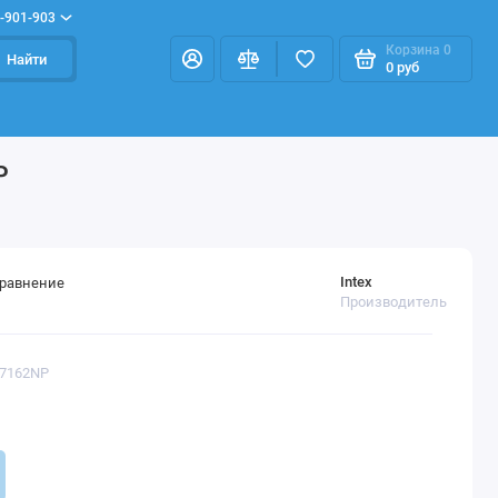
-901-903
Корзина
0
Найти
0 руб
P
Intex
сравнение
Производитель
57162NP