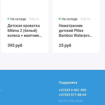
На складе
Код товара: 431384246-12321
На складе
Код товара: 4811599005859
Детская кроватка
Наматрасник
Milena 2 (белый)
детский Plitex
колеса + маятник
Bamboo Waterproof
(автостенка)
Comfort 120х60
395 руб
25 руб
быстросъемная
арт. НН-02.1
стенка Милена 2
(резинка по углам)
Поддержка
+37529 3-901-903
 -
+37529 577-88-64
Пн-Пт: 9.00-18.00