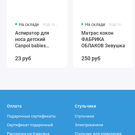
На складе
Код товара: 56/007
На складе
Код товара: 0001
Аспиратор для
Матрас кокон
носа детский
ФАБРИКА
Canpol babies
ОБЛАКОВ Зевушка
(силиконовый)
23 руб
250 руб
56/007
Оплата
Стульчики
Подарочные сертификаты
Стульчики
Сертификат подарочный
Электрокачели
Рассрочка на 4 месяца
Стульчик для кормления