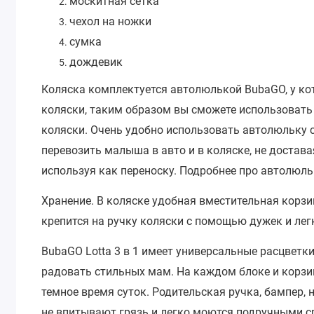
москитная сетка
чехол на ножки
сумка
дождевик
Коляска комплектуется автолюлькой BubaGO, у ко
коляски, таким образом вы сможете использовать
коляски. Очень удобно использовать автолюльку 
перевозить малыша в авто и в коляске, не достава
используя как переноску. Подробнее про автолюл
Хранение. В коляске удобная вместительная корзи
крепится на ручку коляски с помощью дужек и лег
BubaGO Lotta 3 в 1 имеет универсальные расцветк
радовать стильных мам. На каждом блоке и корз
темное время суток. Родительская ручка, бампер,
не впитывают грязь и легко моются подручными с