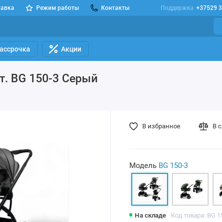
тавка
Режим работы
Контакты
Поддержка
+37529 3
Рассрочка
Акции
т. BG 150-3 Серый
В избранное
В 
Модель
BG 150-3
На складе
Код товара: BG 1