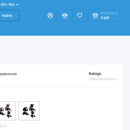
-901-903
Корзина
0
Найти
0 руб
Bubago
сравнение
Производитель
50-3