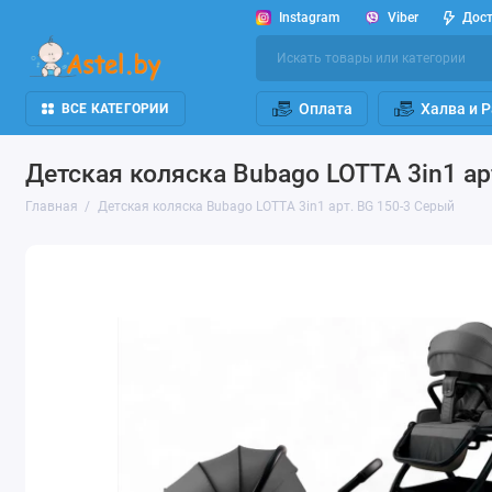
Instagram
Viber
Дос
Оплата
Халва и 
ВСЕ КАТЕГОРИИ
Детская коляска Bubago LOTTA 3in1 ар
Главная
Детская коляска Bubago LOTTA 3in1 арт. BG 150-3 Серый