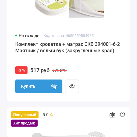
На складе
Код товара: 4650259584965
Комплект кроватка + матрас СКВ 394001-6-2
Маятник / белый бук (закругленные края)
517 руб
-3 %
535 руб
Купить
5.0
Популярный
Хит продаж