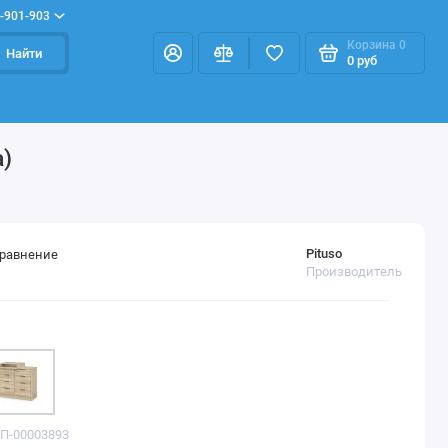
-901-903
Корзина
0
Найти
0 руб
)
Pituso
сравнение
Производитель
БП-00003893