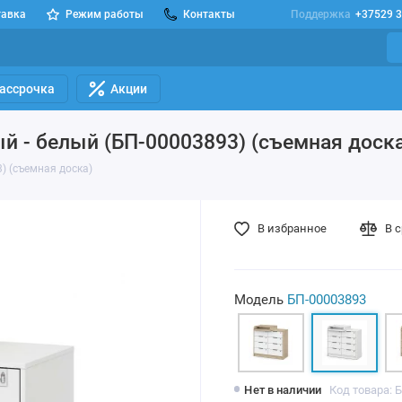
тавка
Режим работы
Контакты
Поддержка
+37529 3
Рассрочка
Акции
й - белый (БП-00003893) (съемная доска
) (съемная доска)
В избранное
В 
Модель
БП-00003893
Нет в наличии
Код товара: 