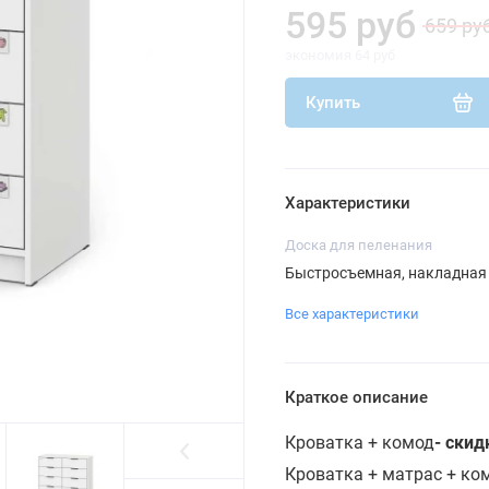
595 руб
659 ру
экономия 64 руб
Купить
Характеристики
Доска для пеленания
Быстросъемная, накладная
Все характеристики
Краткое описание
Кроватка + комод
- скид
Кроватка + матрас + к