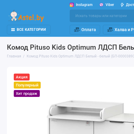
Instagram
Viber
Дос
Оплата
Халва и 
ВСЕ КАТЕГОРИИ
Комод Pituso Kids Optimum ЛДСП Белы
Главная
Комод Pituso Kids Optimum ЛДСП Белый - белый (БП-00003893
Акция
Популярный
Хит продаж