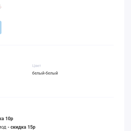
б
Цвет
белый-белый
ка 10р
омод
- скидка 15р