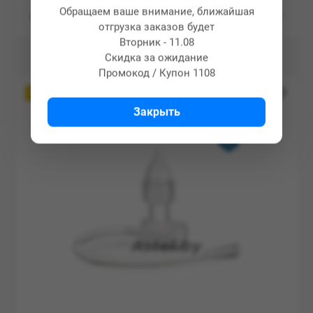
Обращаем ваше внимание, ближайшая
СТОИМОСТЬ ДОСТАВКИ
отгрузка заказов будет
Вторник - 11.08
Скидка за ожидание
Промокод / Купон 1108
Популярный
Закрыть