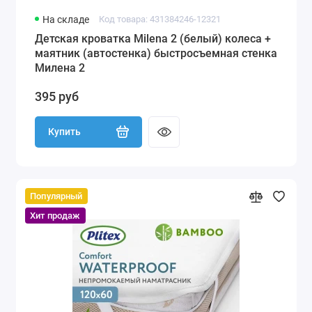
На складе
Код товара: 431384246-12321
Детская кроватка Milena 2 (белый) колеса +
маятник (автостенка) быстросъемная стенка
Милена 2
395 руб
Купить
Популярный
Хит продаж