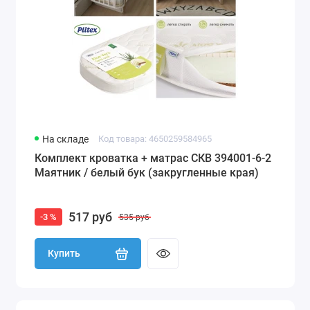
На складе
Код товара: 4650259584965
Комплект кроватка + матрас СКВ 394001-6-2
Маятник / белый бук (закругленные края)
517 руб
-3 %
535 руб
Купить