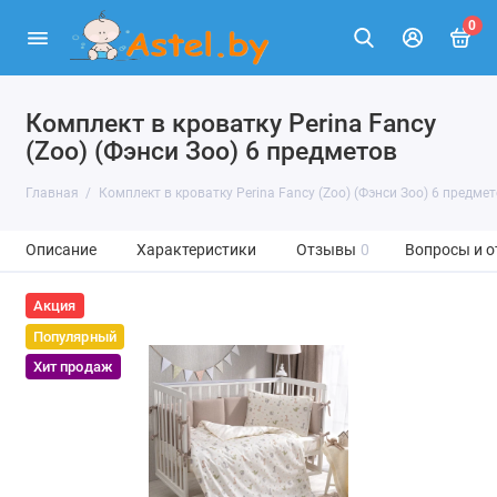
0
Комплект в кроватку Perina Fancy
(Zoo) (Фэнси Зоо) 6 предметов
Главная
Комплект в кроватку Perina Fancy (Zoo) (Фэнси Зоо) 6 предме
Описание
Характеристики
Отзывы
0
Вопросы и о
Акция
Популярный
Хит продаж