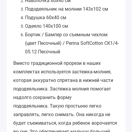
Наволочка 60х40 см
Пододеяльник на молнии 143х102 см
Подушка 60x40 см
Одеяло 140x100 см
Бортик / Бампер со съемным чехлом
(цвет Песо
чный) /
Perina SoftCotton СК1/4-
05.12 Песочный
Вместо традиционной прорези в наших
комплектах используется застежка-молния,
которая аккуратно спрятана в нижней части
пододеяльника. Застежка молния помогает
надолго сохранить форму
пододеяльника.
Такую простыню легко
заправлять, легко снимать. Она никогда не
будет съеживаться, когда ребенок ворочается
во сне. Это обеспечивает малышу больший