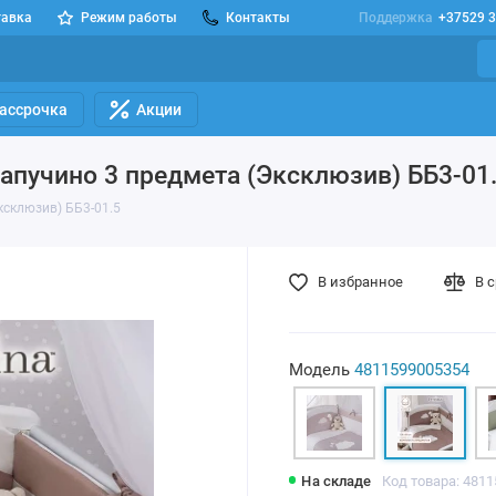
тавка
Режим работы
Контакты
Поддержка
+37529 3
Рассрочка
Акции
Капучино 3 предмета (Эксклюзив) ББ3-01
ксклюзив) ББ3-01.5
В избранное
В 
Модель
4811599005354
На складе
Код товара: 481