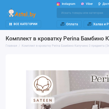
Instagram
Viber
Дос
Оплата
Халва и 
ВСЕ КАТЕГОРИИ
Комплект в кроватку Perina Бамбино 
Главная
Комплект в кроватку Perina Бамбино Капучино 3 предмета (Э