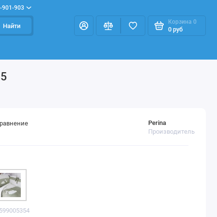
-901-903
Корзина
0
Найти
0 руб
.5
Perina
сравнение
Производитель
1599005354