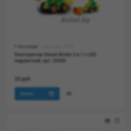
На складе
Код товара: 25345
Конструктор Gleam Bricks 3 в 1 с LED
подсветкой, арт. 25345
22 руб
Купить