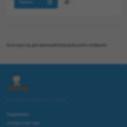
Купить
Конструктор для малышей большой купить в Минске
Интернет магазин Астел / Astel.by
Поддержка
+37529 3-901-903