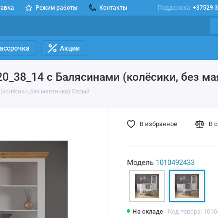
тавка
Режим работы
Контакты
Поддержка
+37529 3
Рассрочка
Акции
20_38_14 с Балясинами (колёсики, без м
(колёсики, без маятника) Серый
В избранное
В 
Модель
1010492433
На складе
Код товара: 101