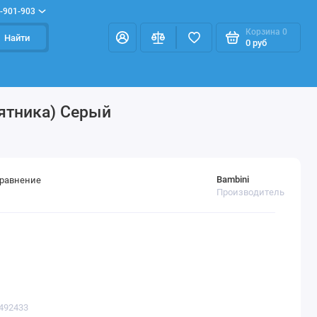
-901-903
Корзина
0
Найти
0 руб
аятника) Серый
Bambini
сравнение
Производитель
0492433