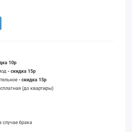
идка 10р
омод
- скидка 15р
стельное
- скидка 15р
сплатная (до квартиры)
:
в случае брака