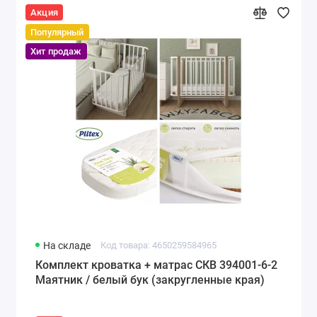
Акция
Популярный
Хит продаж
На складе
Код товара: 4650259584965
Комплект кроватка + матрас СКВ 394001-6-2
Маятник / белый бук (закругленные края)