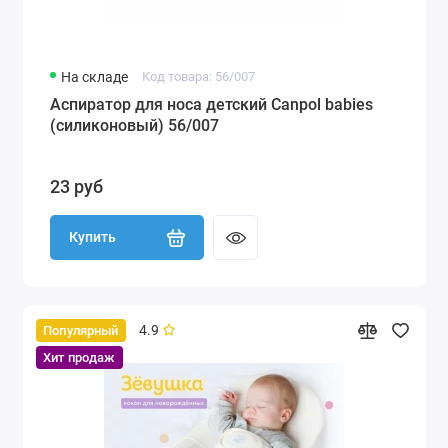
На складе
Код товара: 56/007
Аспиратор для носа детский Canpol babies
(силиконовый) 56/007
23 руб
Купить
4.9
Популярный
Хит продаж