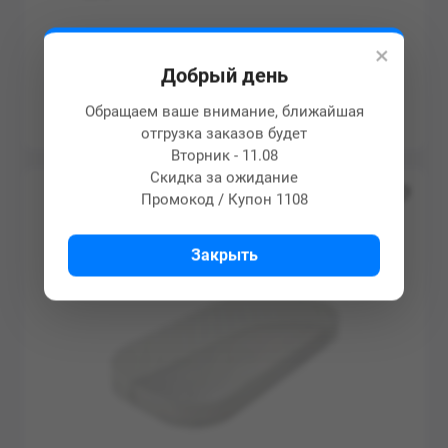
61 руб
×
Добрый день
Купить
Обращаем ваше внимание, ближайшая
отгрузка заказов будет
Вторник - 11.08
Скидка за ожидание
Промокод / Купон 1108
Закрыть