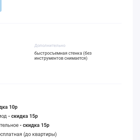
Дополнительно
быстросъемная стенка (без
инструментов снимается)
идка 10р
омод
- скидка 15р
стельное
- скидка 15р
сплатная (до квартиры)