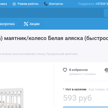
тавка
Режим работы
Контакты
Поддержка
+37529 3
Рассрочка
Акции
а) маятник/колесо Белая аляска (быстр
ая аляска (быстросъемная стенка, Продольный маятник)
В избранное
Добавили 3 человека
Нет в наличии
Код товара: 
593 руб