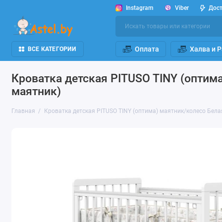
Instagram
Viber
Дос
Оплата
Халва и 
ВСЕ КАТЕГОРИИ
Кроватка детская PITUSO TINY (оптим
маятник)
Главная
Кроватка детская PITUSO TINY (оптима) маятник/колесо Бел