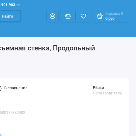
-901-903
Корзина
0
Найти
0 руб
осъемная стенка, Продольный
Pituso
В сравнение
Производитель
4680175832482