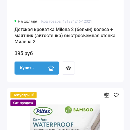
На складе
Код товара: 431384246-12321
Детская кроватка Milena 2 (белый) колеса +
маятник (автостенка) быстросъемная стенка
Милена 2
395 руб
Купить
Популярный
Хит продаж