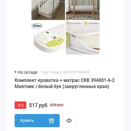
На складе
Код товара: 4650259584965
Комплект кроватка + матрас СКВ 394001-6-2
Маятник / белый бук (закругленные края)
517 руб
-3 %
535 руб
Купить