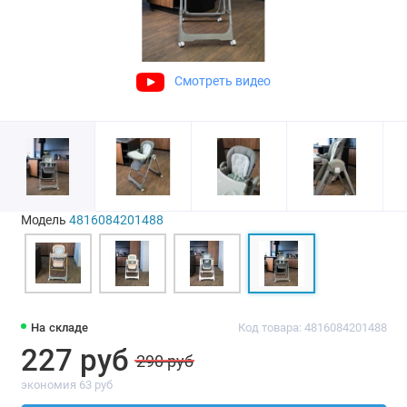
Смотреть видео
Модель
4816084201488
На складе
Код товара: 4816084201488
227 руб
290 руб
экономия 63 руб