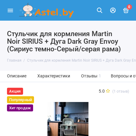
0
Стульчик для кормления Martin
Noir SIRIUS + Дуга Dark Gray Envoy
(Сириус темно-Серый/серая рама)
Главная
Стульчик для кормления Martin Noir SIRIUS + Дуга Dark Gray 
Описание
Характеристики
Отзывы
1
Вопросы и о
5.0
(1 отзыв)
Акция
Популярный
Хит продаж